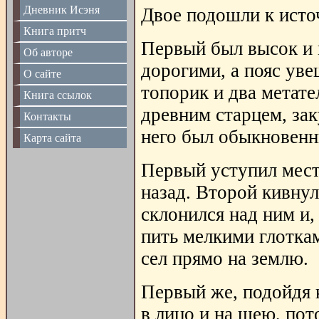
Дневник Исэня
Двое подошли к исто
Книга притч
Первый был высок и 
Об авторе
дорогими, а пояс ув
О сайте
топорик и два метат
Книга ссылок
древним старцем, зак
Контакты
него был обыкновенн
Карта сайта
Первый уступил мест
назад. Второй кивнул
склонился над ним и,
пить мелкими глоткам
сел прямо на землю.
Первый же, подойдя к
в лицо и на шею, по