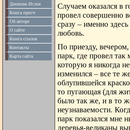
Дневник Исэня
Случаем оказался в г
Книга притч
провел совершенно в
Об авторе
сразу – именно здесь
О сайте
любовь.
Книга ссылок
По приезду, вечером,
Контакты
парк, где провел так 
Карта сайта
которую я никогда не
изменился – все те ж
облупившейся краско
то пугающая (для жи
было так же, и в то 
неузнаваемости. Ког
парк показался мне 
деревья-великаны вы