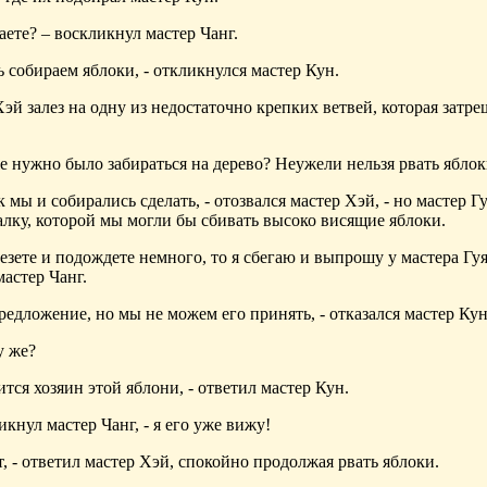
аете? – воскликнул мастер Чанг.
ь собираем яблоки, - откликнулся мастер Кун.
Хэй залез на одну из недостаточно крепких ветвей, которая затре
же нужно было забираться на дерево? Неужели нельзя рвать яблок
 мы и собирались сделать, - отозвался мастер Хэй, - но мастер Г
алку, которой мы могли бы сбивать высоко висящие яблоки.
езете и подождете немного, то я сбегаю и выпрошу у мастера Гуя 
астер Чанг.
редложение, но мы не можем его принять, - отказался мастер Кун
у же?
ится хозяин этой яблони, - ответил мастер Кун.
ликнул мастер Чанг, - я его уже вижу!
ет, - ответил мастер Хэй, спокойно продолжая рвать яблоки.