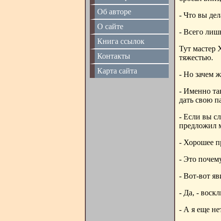
Об авторе
- Что вы дел
О сайте
- Всего лиш
Книга ссылок
Тут мастер 
Контакты
тяжестью.
Карта сайта
- Но зачем 
- Именно так
дать свою п
- Если вы сл
предложил м
- Хорошее п
- Это почем
- Вот-вот яв
- Да, - воск
- А я еще н