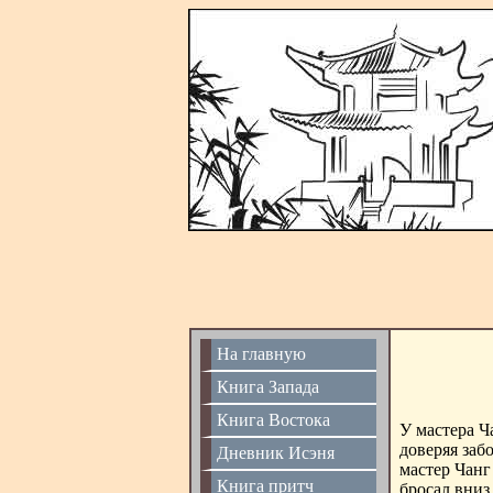
На главную
Книга Запада
Книга Востока
У мастера Ча
доверяя заб
Дневник Исэня
мастер Чанг
Книга притч
бросал вниз