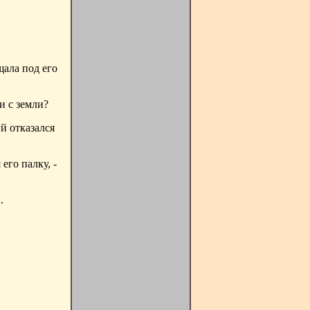
щала под его
и с земли?
уй отказался
его палку, -
.