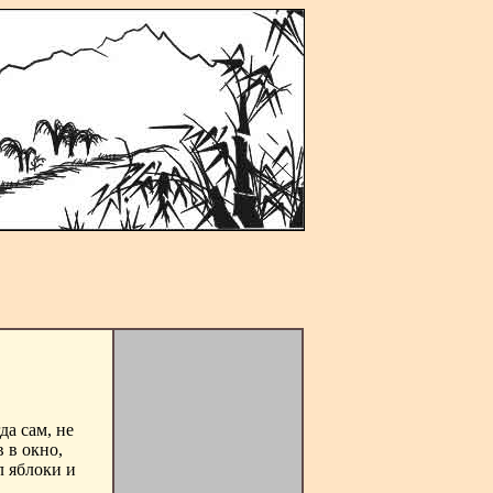
да сам, не
 в окно,
л яблоки и